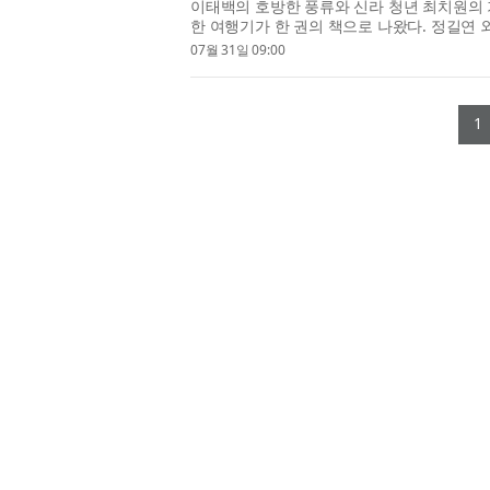
이태백의 호방한 풍류와 신라 청년 최치원의 기
한 여행기가 한 권의 책으로 나왔다. 정길연 
치원의 기상 - 중국 장쑤성 난징·양저우 기행’(
07월 31일 09:00
1