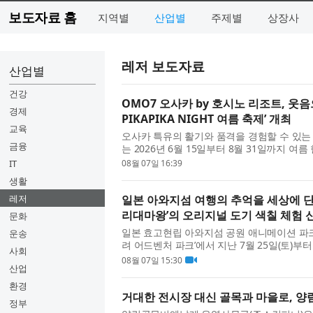
보도자료 홈
지역별
산업별
주제별
상장사
레저 보도자료
산업별
건강
OMO7 오사카 by 호시노 리조트, 웃음
경제
PIKAPIKA NIGHT 여름 축제’ 개최
교육
오사카 특유의 활기와 품격을 경험할 수 있는 도
금융
는 2026년 6월 15일부터 8월 31일까지 여름 한
제’​를 개최한다. 이번 이벤트는 연중 운영되는 ‘OSA
IT
08월 07일 16:39
생활
레저
일본 아와지섬 여행의 추억을 세상에 단
리대마왕’의 오리지널 도기 색칠 체험 
문화
일본 효고현립 아와지섬 공원 애니메이션 파크
운송
려 어드벤처 파크’에서 지난 7월 25일(토)부터
사회
리지널 도기 색칠 체험’을 시작했다고 밝혔다.
08월 07일 15:30
산업
환경
거대한 전시장 대신 골목과 마을로, 양
정부