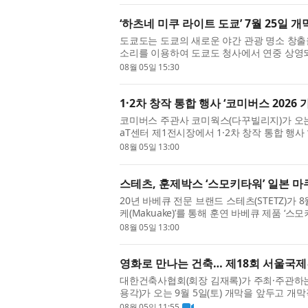
‘하츠네 미쿠 라이트 도쿄’ 7월 25일 개
도쿄도는 도쿄의 새로운 야간 관광 명소 창출
소리를 이용하여 도쿄도 청사에서 연중 상영되
(토) 전 세계적으로 사랑받는 가상 가수 하츠네 미
08월 05일 15:30
1·2차 창작 통합 행사 ‘코미버스 2026 가
코미버스 주관사 코미웍스(다꾸빌리지)가 오는 
aT센터 제1전시장에서 1·2차 창작 통합 행사 
오리지널 창작과 2차 창작을 한자리에서 소개하
08월 05일 13:00
스테츠, 훈제박스 ‘스모키타워’ 일본 
20년 바베큐 전문 브랜드 스테츠(STETZ)가
케(Makuake)’를 통해 훈연 바베큐 제품 ‘스모
략에 본격적으로 나선다고 밝혔다. 이번 마쿠아
08월 05일 13:00
영화로 만나는 건축… 제18회 서울국
대한건축사협회(회장 김재록)가 주최·주관하는
용각)가 오는 9월 5일(토) 개막을 앞두고 개
영화제에서는 12개국 14편의 작품이 상영된다.
08월 05일 11:55