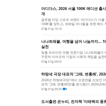
아디다스, 2026 서울 100K 에디션 출
개
글로벌 리딩 스포츠 브랜드 아디다스가 서울 최
100K’를 앞두고, 트레일 러너들을 위한 헤드 
인다. 이와 함께 7월 31일부터 8월 9일까지 전
07월 31일 10:10
나나트래블, 여행을 넘어 나눔까지… 1
실천
맞춤 프라이빗 여행 전문기업 나나트래블이 
꾸준히 이어오며 기업의 사회적 책임을 실천
경험을 제공하는 것을 넘어 도움이 필요한 지
07월 31일 09:52
하땅세 극장 대표작 ‘그때, 변홍례’, 20
2024년 하땅세극장1에서 오픈런을 선보인 이
표작 ‘그때, 변홍례’(연출 윤시중)가 2026년에
울뿐 아니라 부산 어댑터씨어터에서도 함께 막을
07월 31일 09:30
도서출판 은누리, 전자책 ‘이태백의 풍류