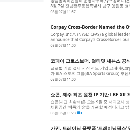
양림골목비엔날레 운영사무국(쥬스컴퍼니)은 ‘
8월 7일 전남광주통합특별시 남구 양림동 
비엔날레 개막 D-30 총회’를 개최하고 축제 준
08월 07일 11:57
Corpay Cross-Border Named the Off
Corpay, Inc.*, (NYSE: CPAY) a global leade
announce that Corpay’s Cross-Border bus
Ultimate Sevens, a new global rugby sev
08월 07일 11:00
Group lau...
코페이 크로스보더, 얼티밋 세븐스 공식
글로벌 기업 결제 시장 선도 기업 코페이(Corpay,
가 BIA 스포츠 그룹(BIA Sports Group)
븐스 챔피언십인 ‘얼티밋 세븐스(Ultimate Sev
08월 07일 11:00
쇼콘, 제주 최초 원천 IP 기반 LBE XR
쇼콘(대표 최환석)은 오는 9월 중 서귀포시 성산
체험공간 ‘백록의 숲’을 개관할 예정이라고 밝
데 머무르지 않고, VR HMD를 착용한 채 실제
08월 06일 11:23
가민, 트레이닝 플랫폼 ‘트레이닝픽스’ 