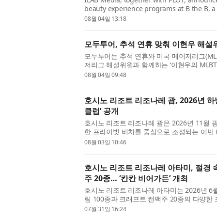
beauty experience programs at B the B, a 
Dongdaemun Design Plaza (DDP) and opera
08월 04일 13:18
The pro...
모두투어, 추석 연휴 맞춰 이현우 해설
모두투어는 추석 연휴와 미국 메이저리그(MLB
저리그 해설위원과 함께하는 ‘이현우의 MLBT
일’ 콘셉트투어를 출시했다고 4일 밝혔다. 모
08월 04일 09:48
호시노 리조트 리조나레 괌, 2026년 하
클럽’ 공개
호시노 리조트 리조나레 괌은 2026년 11월
한 프라이빗 비치를 중심으로 조성되는 이번 비
화를 경험할 수 있는 다양한 콘텐츠를 선보이며
08월 03일 10:46
호시노 리조트 리조나레 아타미, 절경 
주 20종… ‘칸칸 비어가든’ 개최
호시노 리조트 리조나레 아타미는 2026년 6
림 100종과 크래프트 캔맥주 20종의 다양한 
어가든’을 개최한다. 하늘과 바다, 숲이 어우
07월 31일 16:24