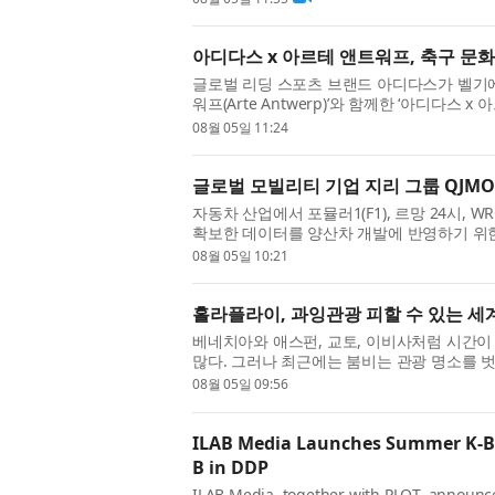
아디다스 x 아르테 앤트워프, 축구 문화 
글로벌 리딩 스포츠 브랜드 아디다스가 벨기
워프(Arte Antwerp)’와 함께한 ‘아디다스 
했다. 아디다스와 아르테 앤트워프는 스트리트
08월 05일 11:24
글로벌 모빌리티 기업 지리 그룹 QJMOT
자동차 산업에서 포뮬러1(F1), 르망 24시,
확보한 데이터를 양산차 개발에 반영하기 위한 
스-AMG, BMW M, 아우디 등 글로벌 제조
08월 05일 10:21
홀라플라이, 과잉관광 피할 수 있는 세계
베네치아와 애스펀, 교토, 이비사처럼 시간
많다. 그러나 최근에는 붐비는 관광 명소를 
점점 더 많은 여행객이 인파와 긴 대기줄, 높
08월 05일 09:56
ILAB Media Launches Summer K-Be
B in DDP
ILAB Media, together with PLOT, announce