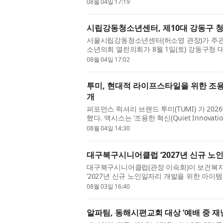
업 페스티벌’을 개최했다. 행사에는 최동민 동
08월 04일 17:19
시립강동청소년센터, 제10대 강동구 청
서울시립강동청소년센터(허소영 관장)가 주관한
소년의회 열린의회가 8월 1일(토) 강동구청
회는 2016년을 시작으로 강동구의 청소년 정
08월 04일 17:02
투미, 현대적 라이프스타일을 위한 조용한
개
퍼포먼스 럭셔리 브랜드 투미(TUMI) 가 2026
했다. 액시스는 ‘조용한 혁신(Quiet Innov
니멀한 실루엣, 부드럽고 가벼운 나일론 소재를 
08월 04일 14:30
대구북구시니어클럽 ‘2027년 신규 노
대구북구시니어클럽(관장 이숙희)이 보건복
‘2027년 신규 노인일자리 개발을 위한 아이
시니어클럽은 지역 특화 노인일자리 아이템인 ‘
08월 03일 16:40
알파팀, 동해시편교회 대상 ‘예배 중 재