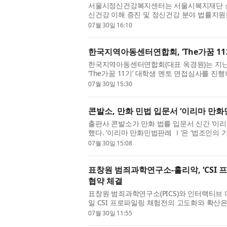
서울시정신건강복지센터는 서울시복지재단 
신건강 이해 증진 및 정신건강 분야 법률지원을
시복지재단에서 체결했다. 이번 협약은 정신건
07월 30일 16:10
한국지역아동센터연합회, ‘The가꿈 11기
한국지역아동센터연합회(대표 옥경원)는 지난
‘The가꿈 11기’ 대학생 멘토 면접심사를 진
72명을 최종 선발했다. ‘The가꿈’은 현대
07월 30일 15:30
콘발소, 만화 민법 입문서 ‘이리마 만화
출판사 콘발소가 만화 법률 입문서 신간 ‘이리마(E
했다. ‘이리마 만화민법판례 Ⅰ’은 ‘법조인의 기본
게’ 기르기 위해 기획된 만화 법률 입문서다. 
07월 30일 15:08
표창원 범죄과학연구소-훌리악, ‘CSI 
협약 체결
표창원 범죄과학연구소(PICS)와 인터랙티브 미디
일 CSI 프로파일링 체험전의 고도화와 확산
공동 개발하기 위한 업무협약(MOU)을 체결했다
07월 30일 11:55