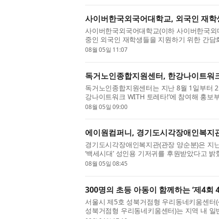
사이버한국외국어대학교, 외국인 재학생
사이버한국외국어대학교(이하 사이버한국외대,
중인 외국인 재학생들을 지원하기 위한 간담
벌교육원은 지난달 25일(토) 대학 사이버관에
08월 05일 11:07
독거노인종합지원센터, 한강나이트워크
독거노인종합지원센터는 지난 8월 1일부터 2
강나이트워크 WITH 토레타!’​에 참여해 홍
다. 이번 행사는 건강한 걷기 문화 확산과 나눔
08월 05일 09:00
에이원컴퍼니, 경기도시각장애인복지관
경기도시각장애인복지관(관장 양순분)은 지난 
‘백세시대’ 성인용 기저귀를 후원받았다고 
장애인복지관이 함께하는 첫 나눔으로, 경제적 
08월 05일 08:45
300명의 초등 아동이 함께하는 ‘제4회
서울시 제5호 성북거점형 우리동네키움센터(
성북거점형 우리동네키움센터)는 지역 내 일반