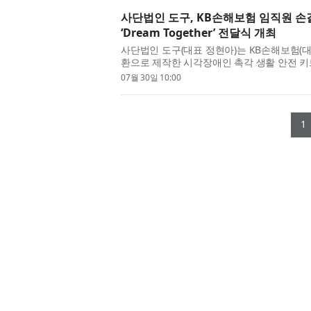
사단법인 도구, KB손해보험 임직원 손
‘Dream Together’ 전달식 개최
사단법인 도구(대표 정현아)는 KB손해보험(
환으로 제작한 시각장애인 촉각 생활 안전 키트 ‘D
(수) 대한안마사협회에서 진행했다고 밝혔다. 
07월 30일 10:00
1