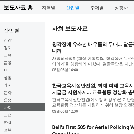
보도자료 홈
지역별
산업별
주제별
상장사
사회 보도자료
산업별
건강
청각장애 유소년 배우들의 무대… 달꿈극
경제
내려
교육
사랑의달팽이(회장 이행희)의 청각장애 유소년
금융
이야기’를 성황리에 마쳤다. 달꿈극단은 지난 
CKL스테이지에서 ‘미로와 푸른귀 이야기’를 총 
IT
08월 06일 14:40
생활
레저
한국교육시설안전원, 화재 피해 교육시설
지급금 지원까지… 교육활동 정상화 총
문화
한국교육시설안전원(이사장 허성우)은 지난달
운송
교육활동 정상화를 지원하기 위해 현장 안전점
사회
다. 허성우 한국교육시설안전원 이사장은 4일 
08월 06일 12:00
산업
환경
Bell’s First 505 for Aerial Policin
정부
Operations