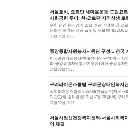
서울호비, 요르단 새마을운동·드림요르단
사회공헌 투어, 한-요르단 지역상생 로컬
수천 년간 동서양의 길을 잇던 거대한 땅 요르
문화·지속가능 관광 플랫폼 서울호비(SEOULHO
현지 ‘요르단 새마을운동/한-요르단 포럼(SMUZ/J
07월 31일 08:00
중앙통합자원봉사지원단 구성… 전국 
한국중앙자원봉사센터(센터장 윤석인)는 폭염
라 ‘중앙통합자원봉사지원단’(이하 중앙통자단
재난 취약계층 밀착 지원에 나선다고 밝혔다. 
07월 30일 16:35
구례라이온스클럽·구례군장애인복지관, 
국제라이온스협회 355-B3(전남동부)지구 
지관(관장 송태영)은 지난 7월 28일(화) 
민 및 관광객들을 대상으로 ‘시원한 나눔’ 봉사
07월 30일 16:25
서울시정신건강복지센터-서울사회복지공
약 체결