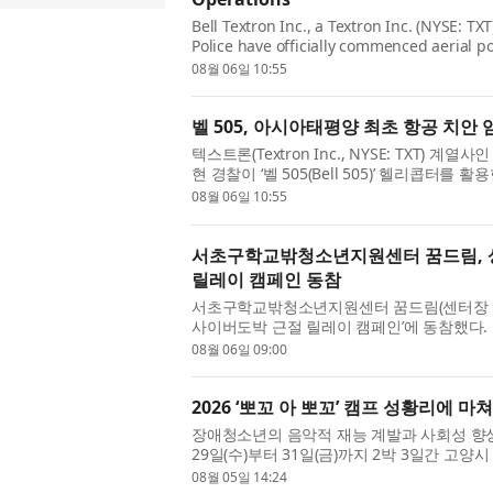
Bell Textron Inc., a Textron Inc. (NYSE: T
Police have officially commenced aerial pol
marking a landmark moment for aviation in
08월 06일 10:55
벨 505, 아시아태평양 최초 항공 치안 
텍스트론(Textron Inc., NYSE: TXT) 계열사
현 경찰이 ‘벨 505(Bell 505)’ 헬리콥터
표했다. 이는 아시아태평양 지역 항공 분야의 
08월 06일 10:55
서초구학교밖청소년지원센터 꿈드림, 
릴레이 캠페인 동참
서초구학교밖청소년지원센터 꿈드림(센터장 양
사이버도박 근절 릴레이 캠페인’에 동참했다.
다음 주자로 지목받아 릴레이에 참여하게 됐다.
08월 06일 09:00
2026 ‘뽀꼬 아 뽀꼬’ 캠프 성황리에 마쳐
장애청소년의 음악적 재능 계발과 사회성 향상을 
29일(수)부터 31일(금)까지 2박 3일간 
비롯해 멘토, 음악 지도교수 등 총 192명이 참
08월 05일 14:24