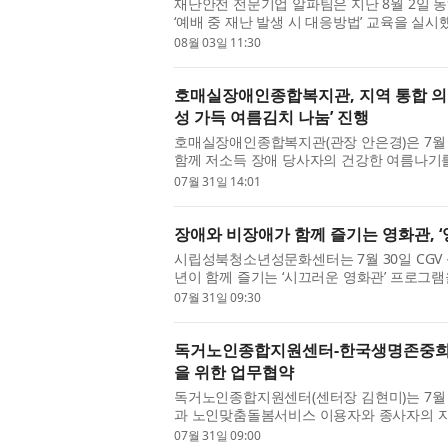
재난안전 전문기업 알파팀은 지난 8월 2일
‘예배 중 재난 발생 시 대응방법’ 교육을 실시
는 예배 상황에서 갑작스러운 재난이 발생할 경
08월 03일 11:30
호매실장애인종합복지관, 지역 통합 의
성 가득 여름김치 나눔’ 진행
호매실장애인종합복지관(관장 안은경)은 7월
함께 저소득 장애 당사자의 건강한 여름나기를
식을 진행했다고 밝혔다. 호매실메디유니온은 
07월 31일 14:01
장애와 비장애가 함께 즐기는 영화관, 
시립성북청소년성문화센터는 7월 30일 CG
년이 함께 즐기는 ‘시끄러운 영화관’ 프로그
께 영화를 관람하고 소통하는 통합 문화 프로그
07월 31일 09:30
독거노인종합지원센터-한국생명존중희망
을 위한 업무협약
독거노인종합지원센터(센터장 김현미)는 7월 
과 노인맞춤돌봄서비스 이용자와 종사자의 자
무협약(MOU)을 체결했다. 노인맞춤돌봄서비
07월 31일 09:00