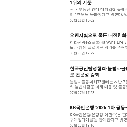
1위의 기준
국내 부동산 경매 대리입찰 플랫폼
이 1조원을 돌파했다고 밝혔다. 
조원 규모로 모이는 것은 드문 일로
07월 28일 10:02
오렌지빛으로 물든 대전한화생
한화생명e스포츠(Hanwha Life 
들과 함께 프로야구 경기를 관람하
사는 ‘e스포츠’와 ‘프로야구’라는 
07월 27일 17:29
한국공인탐정협회·불법사금융피
로 전문성 강화
불법사금융피해TF센터는 지난 
와 불법사금융 피해 대응 및 금융
번 MOU는 갈수록 다양하고 지능
07월 27일 17:23
KB국민은행 ‘2026-1차 공
KB국민은행(은행장 이환주)은 판매
구매정기예금’을 판매한다고 밝혔다
은 6개월 또는 12개월이다. 총 2
07월 27일 13:10