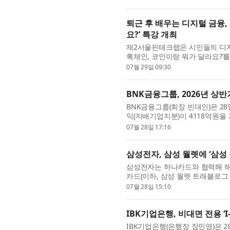
퇴근 후 배우는 디지털 금융,
요?’ 특강 개최
제2서울핀테크랩은 시민들의 디지털
록체인, 코인이랑 뭐가 달라요?’
은 평일 저녁 7시에 진행돼 직장인
07월 29일 09:30
BNK금융그룹, 2026년 상반
BNK금융그룹(회장 빈대인)은 28
익(지배기업지분)이 4118억원을 
원(△13.5%) 감소한 수준이다.
07월 28일 17:16
삼성전자, 삼성 월렛에 ‘삼성
삼성전자는 하나카드와 협력해 해
카드(이하, 삼성 월렛 트래블로그 
추가했다. 삼성 월렛 트래블로그 
07월 28일 15:10
IBK기업은행, 비대면 전용 ‘
IBK기업은행(은행장 장민영)은 2