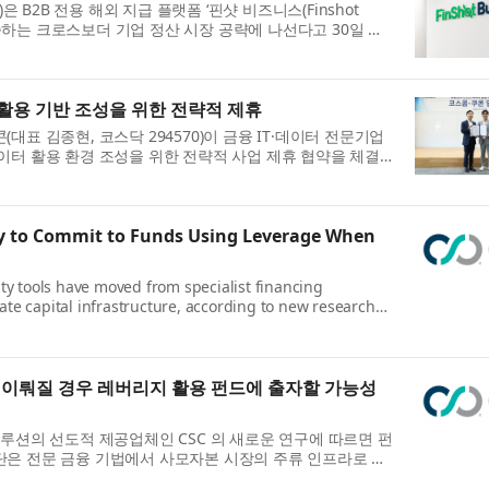
)은 B2B 전용 해외 지급 플랫폼 ‘핀샷 비즈니스(Finshot
 급증하는 크로스보더 기업 정산 시장 공략에 나선다고 30일 밝
체나 파트너에게 주기적으로 해외 지급을 진행해...
 활용 기반 조성을 위한 전략적 제휴
대표 김종현, 코스닥 294570)이 금융 IT·데이터 전문기업
이터 활용 환경 조성을 위한 전략적 사업 제휴 협약을 체결
 쿠콘 본사에서 열린 협약식에는 김종현 쿠콘 대...
ly to Commit to Funds Using Leverage When
ity tools have moved from specialist financing
te capital infrastructure, according to new research
r of global business administration and compliance
 공시 이뤄질 경우 레버리지 활용 펀드에 출자할 가능성
솔루션의 선도적 제공업체인 CSC 의 새로운 연구에 따르면 펀
단은 전문 금융 기법에서 사모자본 시장의 주류 인프라로 자
자자(LP)는 공시가 명확할 경우 이러한 수단...