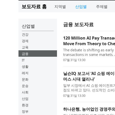
보도자료 홈
지역별
산업별
주제별
금융 보도자료
산업별
건강
120 Million AI Pay Transa
경제
Move From Theory to Ch
교육
The debate is shifting as ear
금융
transactions in some markets. 
consumer intelligence company
IT
07월 31일 13:30
East Meets West...
생활
레저
닐슨IQ 보고서 ‘AI 쇼핑 에
머스 시대 열리나’
문화
일부 시장에서 AI 쇼핑 에이전트
운송
점도 바뀌고 있다. 선도적인 소비자 인
사회
벌 보고서 ‘커머스 혁명: 동서양의 만남(T
07월 31일 13:30
산업
환경
하나은행, 농어업인 경영주와
정부