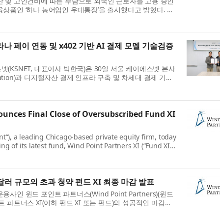
난 및 고인건비에 따른 부담으로 외국인 근로자를 고용 중인
상품인 ‘하나 농어업인 우대통장’을 출시했다고 밝혔다. 이
00만 명에 육박하고 있는 상황에서 그들을 ...
 페이 연동 및 x402 기반 AI 결제 모델 기술검증
(KSNET, 대표이사 박한국)은 30일 서울 케이에스넷 본사
ndation)과 디지털자산 결제 인프라 구축 및 차세대 결제 기술
결했다고 밝혔다. 양사는 이번 협약에 따라 두 건...
unces Final Close of Oversubscribed Fund XI
nt”), a leading Chicago-based private equity firm, today
g of its latest fund, Wind Point Partners XI (“Fund XI”
ersubscribed and exceeded the hard cap, wit...
달러 규모의 초과 청약 펀드 XI 최종 마감 발표
인 윈드 포인트 파트너스(Wind Point Partners)(윈드
 파트너스 XI(이하 펀드 XI 또는 펀드)의 성공적인 마감을
액(hard cap)을 초과하는 초과 청약을 기...