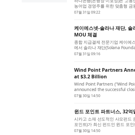
하나은행(은행장 이호성)은 고용
농어업 경영주를 위한 맞춤형 금융
번 상품은 국내 외국인 체류자가 3
07월 31일 09:22
케이에스넷-솔라나 재단, 솔라나
MOU 체결
종합 지급결제 전문기업 케이에스넷
에서 솔라나 재단(Solana Fou
도입을 위한 업무협약(MOU)을 체
07월 31일 09:16
Wind Point Partners Anno
at $3.2 Billion
Wind Point Partners (“Wind Poi
announced the successful closin
or the “Fund”). Fund XI was ov
07월 30일 14:50
윈드 포인트 파트너스, 32억
시카고 소재 선도적인 사모펀드 운용사
포인트)가 최신 펀드인 윈드 포인트
발표했다. 펀드 XI는 최대 모집 한도
07월 30일 14:50