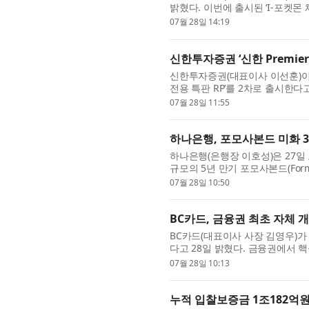
밝혔다. 이번에 출시된 ‘I-포켓
파덕 △푸린 △메타몽 등 총 7종으
07월 28일 14:19
신한투자증권 ‘신한 Premier
신한투자증권(대표이사 이선훈)이 세전
전용 특판 RP’를 2차로 출시한다
마감된 데 따른 추가 출시다. 이번 
07월 28일 11:55
하나은행, 포모사본드 미화 
하나은행(은행장 이호성)은 27일
규모의 5년 만기 포모사본드(For
모사본드 발행은 2019년 6월 미화
07월 28일 10:50
BC카드, 금융권 최초 자체 
BC카드(대표이사 사장 김영우)가 자
다고 28일 밝혔다. 금융권에서 
정부가 추진하는 ‘소버린 AI(Sovere
07월 28일 10:13
누적 입찰보증금 1조182억원 