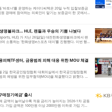
 ‘바토너’를 운영하는 케이디씨텍은 20일 누적 입찰보증금
법원 경매에 참여하는 의뢰인이 맡기는 보증금이 한 곳에서 1
, 회사는 ‘안전 장치가 만들어낸 신뢰의 결...
명볼파크… HLE, 팬들과 우승의 기쁨 나눴다
Esports, HLE) 가 지난 26일(일) 대전한화생명볼파크에서 팬
며 소통하는 ‘한화생명e스포츠 데이’를 진행했다. 이번 행
종목 간 협업의 의의를 지닌 행사로, ‘한화생명e...
해TF센터, 금융범죄 피해 대응 위한 MOU 체결
7월 2일 한국공인탐정협회 대회의실에서 한국공인탐정협회
범죄 예방을 위한 업무협약(MOU)을 체결했다고 밝혔다. 이
적으로 변화하는 불법사금융 피해에 보다 체계적으로 ...
동구매정기예금’ 출시
 금액이 늘어날수록 적용 금리가 높아지는 ‘2026-1차 공동
. 가입 금액은 100만원 이상 2000만원 이하로 가입 기간
조원의 가입 한도로 판매되며, 오는 8월 7일까지 ...