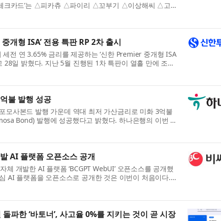
몬 체크카드’는 △피카츄 △파이리 △꼬부기 △이상해씨 △고라
로 구성됐다. 인기 포켓몬 캐릭터를 카드 디자인에 ...
 중개형 ISA’ 전용 특판 RP 2차 출시
 연 3.65% 금리를 제공하는 ‘신한 Premier 중개형 ISA
고 28일 밝혔다. 지난 5월 진행된 1차 특판이 열흘 만에 조기
특판 RP는 신한투자증권의 중개형 ISA 계...
3억불 발행 성공
 포모사본드 발행 가운데 역대 최저 가산금리로 미화 3억불
mosa Bond) 발행에 성공했다고 밝혔다. 하나은행의 이번 포
 4억불 규모의 포모사본드 발행에 이은 약 7년 ...
개발 AI 플랫폼 오픈소스 공개
체 개발한 AI 플랫폼 ‘BCGPT WebUI’ 오픈소스를 공개했
핵심 AI 플랫폼을 오픈소스로 공개한 것은 이번이 처음이다.
ign AI)’ 정책에 발맞춰 국내 금융 AI 기술 자...
돌파한 ‘바토너’, 사고율 0%를 지키는 것이 곧 시장