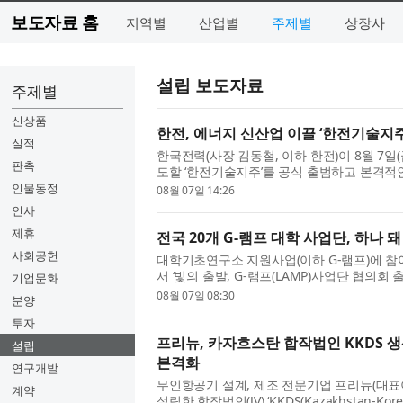
보도자료 홈
지역별
산업별
주제별
상장사
설립 보도자료
주제별
신상품
한전, 에너지 신산업 이끌 ‘한전기술지주
실적
한국전력(사장 김동철, 이하 한전)이 8월 7
판촉
도할 ‘한전기술지주’를 공식 출범하고 본격적
지환경부 김성환 장관, 더불어민주당 신정훈 의
인물동정
08월 07일 14:26
인사
제휴
전국 20개 G-램프 대학 사업단, 하나
사회공헌
대학기초연구소 지원사업(이하 G-램프)에 참여
서 ‘빛의 출발, G-램프(LAMP)사업단 협의회
기업문화
사업단장을 비롯해 교육부와 한국연구재단 관계
08월 07일 08:30
분양
투자
프리뉴, 카자흐스탄 합작법인 KKDS 
설립
본격화
연구개발
무인항공기 설계, 제조 전문기업 프리뉴(대표
계약
설립한 합작법인(JV) ‘KKDS(Kazakhstan-Ko