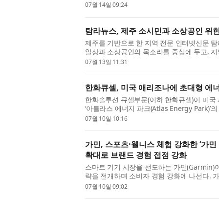
아’를 출범했다고 밝혔다. 계리AI코리아는 보험
07월 14일 09:24
탐라뉴스, 제주 소시민과 소상공인 위
제주를 기반으로 한 지역 전문 인터넷신문 
일상과 소상공인의 목소리를 중심에 두고, 지
순한 사고 보도에 그치지 않고, 지역 주민의 삶
07월 13일 11:31
한화큐셀, 미국 애리조나에 초대형 에
한화솔루션 큐셀부문(이하 한화큐셀)이 미국 
‘아틀라스 에너지 파크(Atlas Energy Park
산의 매각을 최근 완료했다. 애리조나주 라 파즈(
07월 10일 10:16
가민, 스포츠·웰니스 체험 강화한 ‘가
확대로 브랜드 경험 접점 강화
스마트 기기 시장을 선도하는 가민(Garmin
략을 전개하며 소비자 경험 강화에 나선다. 
울점을 신규 오픈한 데 이어, 차별화된 특화 공
07월 10일 09:02