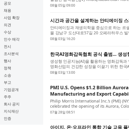
공모
고, 중앙아시아 드론 시장 공략을 위한 현지 생
08월 05일 09:00
채용
사업 확장
시간과 공간을 설계하는 안티에이징 스페
의견
안티에이징과 재생의학을 중심으로 하는 르셀청
수상
울 강남구 도산대로57길 20 오페라하우스 
당일 정·재계와 문화예술계 인사를 초청해 개원
08월 03일 16:20
인수 매각
전시
한국AI영화감독협회 공식 출범… 생성형
조사분석
행사
생성형 인공지능(AI)을 활용하는 영화감독과 
영화산업의 건강한 성장을 이끌기 위한 한국AI영화감독협
정책
Directors, KAIFD, )가 공식 출범했다. 한
08월 03일 13:00
소송
부고
PMI U.S. Opens $1.2 Billion Auror
기업공개
Manufacturing and Export Capabil
주주
Philip Morris International Inc.’s (PMI) (N
회사 공지
celebrated the opening of its Aurora, C
investment representing total capital expe
지식재산
07월 28일 08:51
인증
아이지, 온·오프라인 통합 기술 교육 플랫폼