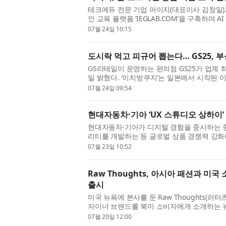
테크에듀 전문 기업 아이지(대표이사 김창일)가 
인 교육 플랫폼 ‘IEGLAB.COM’을 구축하며
본격화했다. 아이지는 지난 17년간 기술의 발전
07월 24일 10:15
도시락 먹고 피규어 뽑는다… GS25, 부
GS리테일이 운영하는 편의점 GS25가 업계 
일 밝혔다. ‘이치방쿠지’는 일본에서 시작된 이
접 결제한 뒤, 원하는 쿠폰을 선택하면 랜덤으
07월 24일 09:54
현대자동차·기아 ‘UX 스튜디오 상하이’
현대자동차·기아가 디지털 경험을 중시하는 
리티를 개발하는 등 글로벌 상품 경쟁력 강화
에 사용자 경험(User Experience, 이하 UX)
07월 23일 10:52
Raw Thoughts, 아시아 패션과 미국
출시
미국 뉴욕에 본사를 둔 Raw Thoughts(러
자이너 브랜드를 북미 소비자에게 소개하는 뉴욕
메라)’를 20일 선보였다고 발표했다. 에페메라
07월 20일 12:00