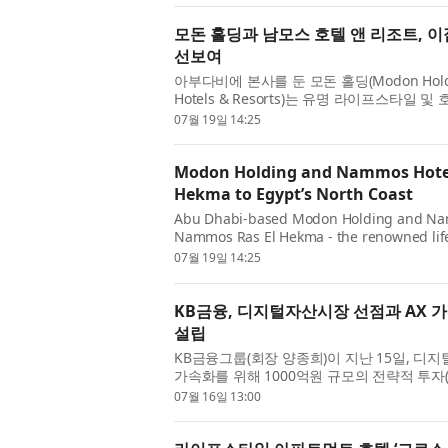
모돈 홀딩과 남모스 호텔 앤 리조트, 
선보여
아부다비에 본사를 둔 모돈 홀딩(Modon Hol
Hotels & Resorts)는 유명 라이프스타
으로 선보이는 완전 통합형 목적지인 남모스 라스 
07월 19일 14:25
표...
Modon Holding and Nammos Hotel
Hekma to Egypt’s North Coast
Abu Dhabi-based Modon Holding and Na
Nammos Ras El Hekma - the renowned lifest
integrated destination in Egypt. Located 
07월 19일 14:25
development will ...
KB금융, 디지털자산시장 선점과 AX 가
설립
KB금융그룹(회장 양종희)이 지난 15일, 디지털자산
가속화를 위해 1000억원 규모의 전략적 투자(
했다. KB금융 주요 계열사인 KB국민은행, KB증
07월 16일 13:00