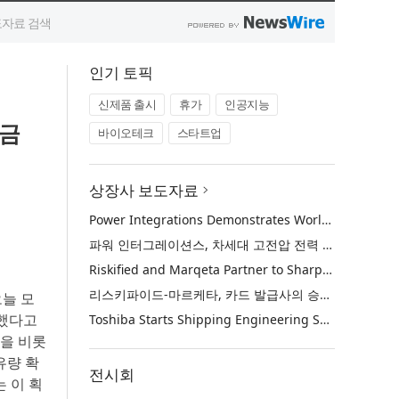
인기 토픽
신제품 출시
휴가
인공지능
모금
바이오테크
스타트업
상장사 보도자료
Power Integrations Demonstrates World’s First 2200 V GaN Technology for Next-Era High-Voltage Power Systems
파워 인터그레이션스, 차세대 고전압 전력 시스템을 위한 세계 최초의 2200V GaN 기술 시연
Riskified and Marqeta Partner to Sharpen Card Issuer Authorization Decisions and Help Reduce False Declines
리스키파이드-마르케타, 카드 발급사의 승인 판단 정교화 및 오거절 감소 위해 협력
오늘 모
결했다고
Toshiba Starts Shipping Engineering Samples of TXZ+™ Family Entry‑Class M4V Group, Standard Microcontrollers with Arm® Cortex®‑M4 Core for System Control Applications
),을 비롯
유량 확
전시회
 이 획