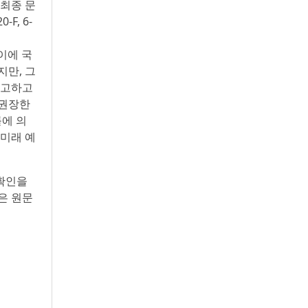
 최종 문
F, 6-
되 이에 국
지만, 그
경고하고
 권장한
률에 의
 미래 예
 확인을
은 원문