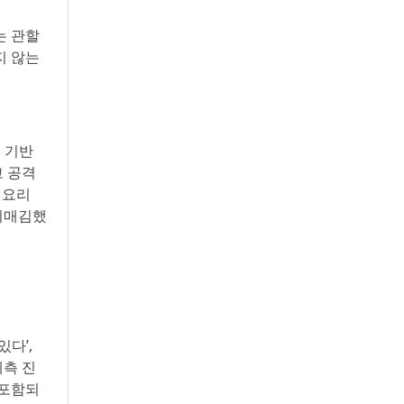
는 관할
지 않는
의 기반
고 공격
의 요리
리매김했
있다’,
예측 진
 포함되