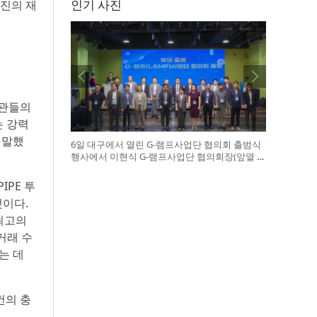
인기 사진
영진의 재
기관들의
는 강력
 말했
6일 대구에서 열린 G-램프사업단 협의회 출범식
행사에서 이현식 G-램프사업단 협의회장(앞열 왼
쪽에서 다섯 번째), 허정은 한국연구재단 학술진
흥본부장(앞열 왼쪽에서 여섯 번째)이 전국 20개
IPE 투
대학 사업단 참석자들과 터치버튼 퍼포먼스를 하
것이다.
고 있다
최고의
거래 수
는 데
건의 충