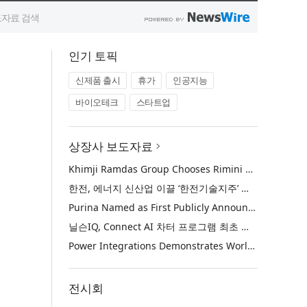
인기 토픽
신제품 출시
휴가
인공지능
바이오테크
스타트업
상장사 보도자료
Khimji Ramdas Group Chooses Rimini Street to Reduce SAP Support Costs, Protect 700+ Customizations and Reinvest Savings in Innovation
한전, 에너지 신산업 이끌 ‘한전기술지주’ 공식 출범
Purina Named as First Publicly Announced NIQ ConnectAI Charter Client
닐슨IQ, Connect AI 차터 프로그램 최초 고객사 ‘퓨리나’ 선정
Power Integrations Demonstrates World’s First 2200 V GaN Technology for Next-Era High-Voltage Power Systems
전시회